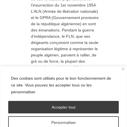
l’insurrection du 1er novembre 1954.
L’ALN (Armée de libération nationale)
et le GPRA (Gouvernement provisoire
de la république algérienne) en sont
des émanations. Pendant la guerre
d’indépendance, le FLN, que ses
dirigeants conçoivent comme la seule
organisation légitime à représenter le
peuple algérien, parvient à rallier, de
gré ou de force, la plupart des
nationalistes algériens. Il finit par
négocier les accords d’Evian avec le
Des cookies sont utilisés pour le bon fonctionnement de
gouvernement français. Après
ce site. Vous pouvez les accepter tous ou les
l’indépendance, il instaure un régime
personnaliser.
politique autoritaire à parti unique.
Accepter tout
Personnaliser