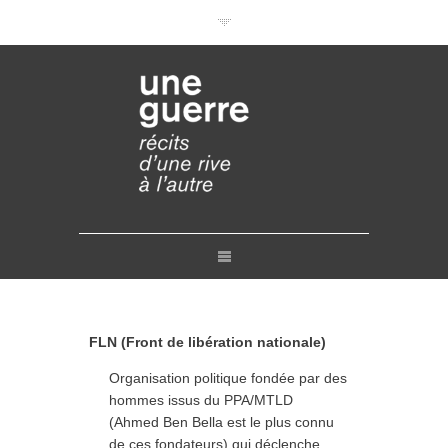
Documentaires en VOD
Conférences en ligne
Pourquoi et comment ?
Liens
Retours
Crédits
Contact
FLN (Front de libération nationale)
Organisation politique fondée par des
hommes issus du PPA/MTLD
(Ahmed Ben Bella est le plus connu
de ces fondateurs) qui déclenche