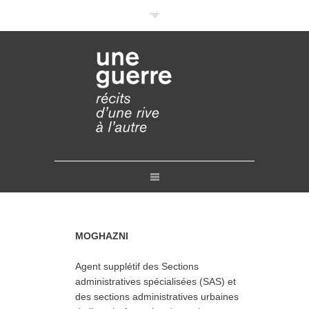
Documentaires en VOD
Conférences en ligne
Pourquoi et comment ?
Liens
Retours
Crédits
Contact
MOGHAZNI
Agent supplétif des Sections
administratives spécialisées
(SAS)
et
des sections administratives urbaines