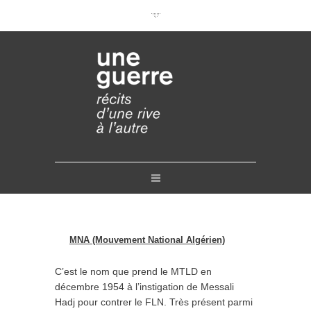
Documentaires en VOD
Conférences en ligne
Pourquoi et comment ?
Liens
Retours
Crédits
Contact
MNA (Mouvement National Algérien)
C’est le nom que prend le MTLD en
décembre 1954 à l’instigation de Messali
Hadj pour contrer le FLN. Très présent parmi