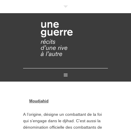
Documentaires en VOD
Conférences en ligne
Pourquoi et comment ?
Liens
Retours
Crédits
Contact
Moudjahid
A l’origine, désigne un combattant de la foi
qui s’engage dans le djihad. C’est aussi la
dénomination officielle des combattants de