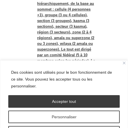
hiérarchiquement, de la base au
sommet : cellule (4 personnes
+1), groupe (3 ou 4 cellules),
section (3 groupes), kasma (3
sections), secteur (3 kasma),
région (3 secteurs), zone (2 à 4
régions), amala ou superzone (2
ou 3 zones), wilaya (2 amala ou
superzones). Le tout est dirigé
par un comité fédéral (5 à 10
membres selon les périodes). Le
territoire est divisé en wilaya
Des cookies sont utilisés pour le bon fonctionnement de
(régions).
ce site. Vous pouvez les accepter tous ou les
personnaliser.
Accepter tout
Personnaliser
© Grand Ensemble - 2016.