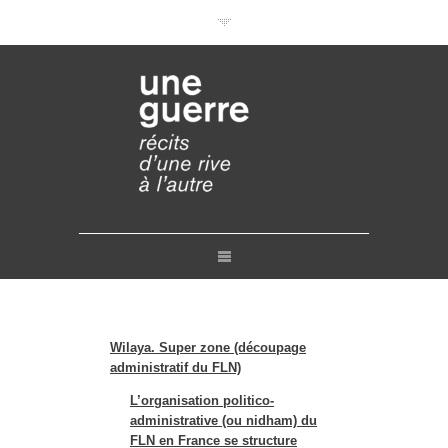
Documentaires en VOD
Conférences en ligne
Pourquoi et comment ?
Liens
Retours
Crédits
Contact
Wilaya. Super zone
(découpage
administratif du FLN)
L’organisation politico-
administrative (ou nidham) du
FLN en France se structure