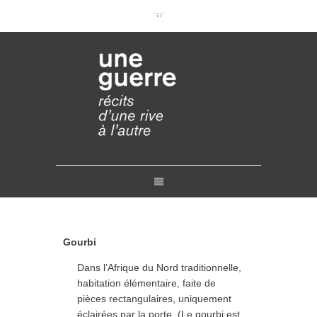
Documentaires en VOD
Conférences en ligne
Pourquoi et comment ?
Liens
Retours
Crédits
Contact
Gourbi
Dans l’Afrique du Nord traditionnelle,
habitation élémentaire, faite de
pièces rectangulaires, uniquement
éclairées par la porte. (Le gourbi est