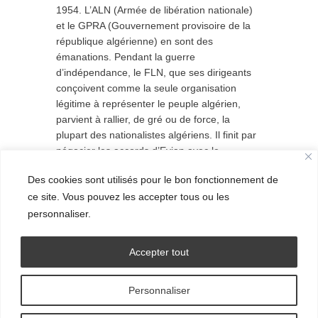
1954. L’ALN (Armée de libération nationale)
et le GPRA (Gouvernement provisoire de la
république algérienne) en sont des
émanations. Pendant la guerre
d’indépendance, le FLN, que ses dirigeants
conçoivent comme la seule organisation
légitime à représenter le peuple algérien,
parvient à rallier, de gré ou de force, la
plupart des nationalistes algériens. Il finit par
négocier les accords d’Evian avec le
gouvernement français. Après
Des cookies sont utilisés pour le bon fonctionnement de
l’indépendance, il instaure un régime politique
ce site. Vous pouvez les accepter tous ou les
autoritaire à parti unique.
personnaliser.
Accepter tout
Personnaliser
© Grand Ensemble - 2016.