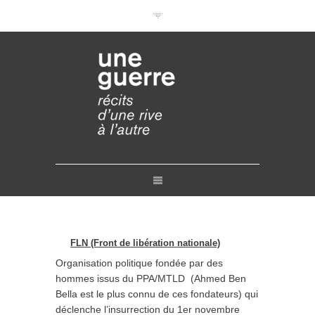
Documentaires en VOD
Conférences en ligne
Pourquoi et comment ?
Liens
Retours
Crédits
Contact
FLN (Front de libération nationale)
Organisation politique fondée par des
hommes issus du PPA/MTLD (Ahmed Ben
Bella est le plus connu de ces fondateurs) qui
déclenche l’insurrection du 1er novembre