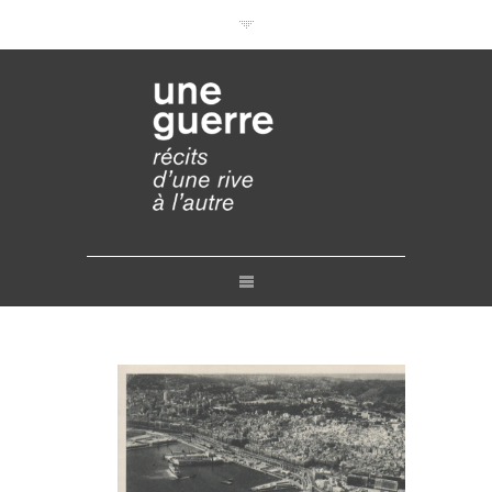
Documentaires en VOD
Conférences en ligne
Pourquoi et comment ?
Liens
Retours
Crédits
Contact