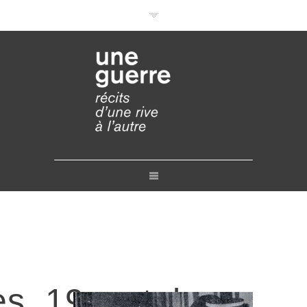
Documentaires en VOD
Conférences en ligne
Pourquoi et comment ?
Liens
Retours
Crédits
Contact
es_19_octobre_