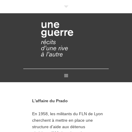
Documentaires en VOD
Conférences en ligne
Pourquoi et comment ?
Liens
Retours
Crédits
Contact
L'affaire du Prado
En 1958, les militants du FLN de Lyon
cherchent à mettre en place une
structure d’aide aux détenus