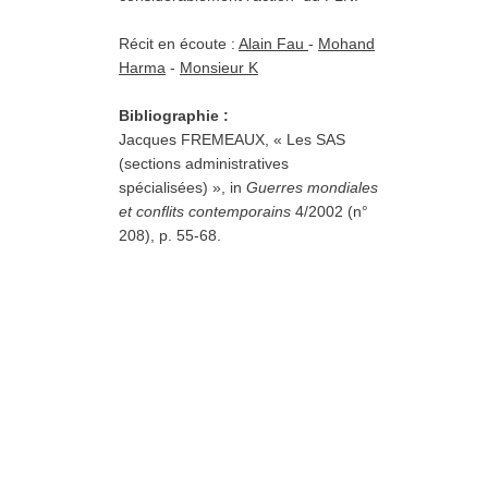
SAS
Récit en écoute :
Alain Fau
-
Mohand
Harma
-
Monsieur K
SAS
Bibliographie :
Jacques FREMEAUX, « Les SAS
(sections administratives
spécialisées) », in
Guerres mondiales
et conflits contemporains
4/2002 (n°
208), p. 55-68.