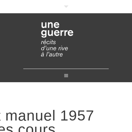
Documentaires en VOD
Conférences en ligne
Pourquoi et comment ?
Liens
Retours
Crédits
Contact
it manuel 1957
les cours