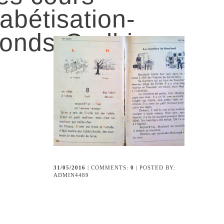
abétisation-
onds-Carlhian-
31/05/2016
| COMMENTS:
0
| POSTED BY:
ADMIN4489