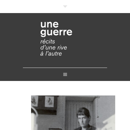
Documentaires en VOD
Conférences en ligne
Pourquoi et comment ?
Liens
Retours
Crédits
Contact