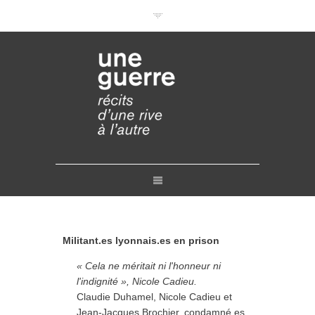
Documentaires en VOD
Conférences en ligne
Pourquoi et comment ?
Liens
Retours
Crédits
Contact
Militant.es lyonnais.es en prison
« Cela ne méritait ni l'honneur ni
l'indignité », Nicole Cadieu.
Claudie Duhamel, Nicole Cadieu et
Jean-Jacques Brochier, condamné.es