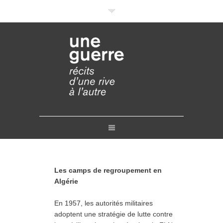
Documentaires en VOD
Conférences en ligne
Pourquoi et comment ?
Liens
Retours
Crédits
Contact
Les camps de regroupement en
Algérie
En 1957, les autorités militaires
adoptent une stratégie de lutte contre